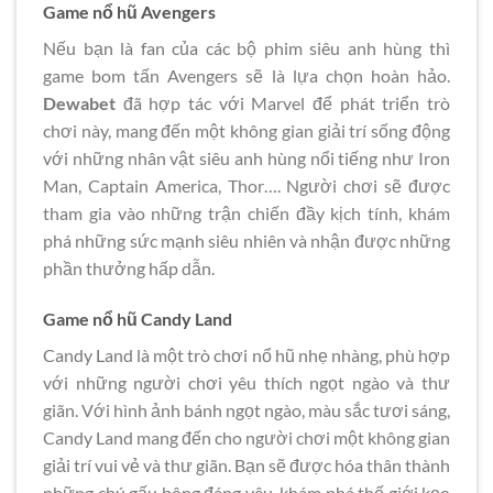
Game nổ hũ Avengers
Nếu bạn là fan của các bộ phim siêu anh hùng thì
game bom tấn Avengers sẽ là lựa chọn hoàn hảo.
Dewabet
đã hợp tác với Marvel để phát triển trò
chơi này, mang đến một không gian giải trí sống động
với những nhân vật siêu anh hùng nổi tiếng như Iron
Man, Captain America, Thor…. Người chơi sẽ được
tham gia vào những trận chiến đầy kịch tính, khám
phá những sức mạnh siêu nhiên và nhận được những
phần thưởng hấp dẫn.
Game nổ hũ Candy Land
Candy Land là một trò chơi nổ hũ nhẹ nhàng, phù hợp
với những người chơi yêu thích ngọt ngào và thư
giãn. Với hình ảnh bánh ngọt ngào, màu sắc tươi sáng,
Candy Land mang đến cho người chơi một không gian
giải trí vui vẻ và thư giãn. Bạn sẽ được hóa thân thành
những chú gấu bông đáng yêu, khám phá thế giới kẹo