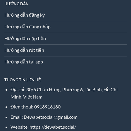
HƯỚNG DẪN
Hướng dẫn đăng ký
Hướng dẫn đăng nhập
Hướng dẫn nạp tiền
Hướng dẫn rút tiền
Hướng dẫn tải app
THÔNG TIN LIÊN HỆ
Địa chỉ:
30/6 Chấn Hưng, Phường 6, Tân Bình, Hồ Chí
Minh, Việt Nam
Điện thoại:
0918916180
Email:
Dewabetsocial@gmail.com
Website: https://dewabet.social/