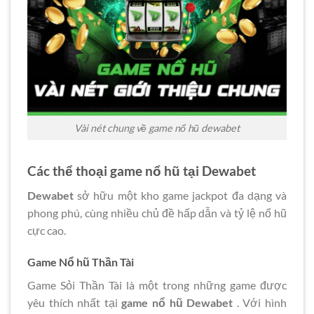
Vài nét chung về game nổ hũ dewabet
Các thể thoại game nổ hũ tại Dewabet
Dewabet
sở hữu một kho game jackpot đa dạng và
phong phú, cùng nhiều chủ đề hấp dẫn và tỷ lệ nổ hũ
cực cao.
Game Nổ hũ Thần Tài
Game Sỏi Thần Tài là một trong những game được
yêu thích nhất tại
game nổ hũ
Dewabet
. Với hình