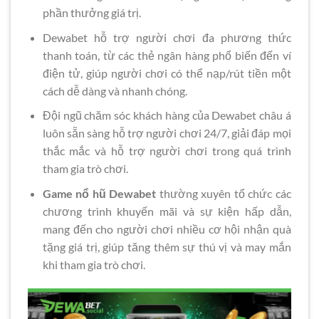
phần thưởng giá trị.
Dewabet
hỗ trợ người chơi đa phương thức
thanh toán, từ các thẻ ngân hàng phổ biến đến ví
điện tử, giúp người chơi có thể nạp/rút tiền một
cách dễ dàng và nhanh chóng.
Đội ngũ chăm sóc khách hàng của
Dewabet châu á
luôn sẵn sàng hỗ trợ người chơi 24/7, giải đáp mọi
thắc mắc và hỗ trợ người chơi trong quá trình
tham gia trò chơi.
Game nổ hũ
Dewabet
thường xuyên tổ chức các
chương trình khuyến mãi và sự kiện hấp dẫn,
mang đến cho người chơi nhiều cơ hội nhận quà
tặng giá trị, giúp tăng thêm sự thú vị và may mắn
khi tham gia trò chơi.