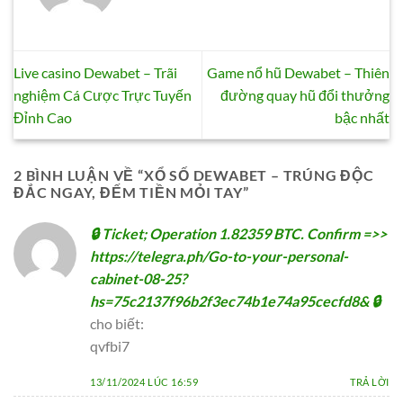
Live casino Dewabet – Trãi
Game nổ hũ Dewabet – Thiên
nghiệm Cá Cược Trực Tuyến
đường quay hũ đổi thưởng
Đỉnh Cao
bậc nhất
2 BÌNH LUẬN VỀ “
XỔ SỐ DEWABET – TRÚNG ĐỘC
ĐẮC NGAY, ĐẾM TIỀN MỎI TAY
”
🔒 Ticket; Operation 1.82359 BTC. Confirm =>>
https://telegra.ph/Go-to-your-personal-
cabinet-08-25?
hs=75c2137f96b2f3ec74b1e74a95cecfd8& 🔒
cho biết:
qvfbi7
13/11/2024 LÚC 16:59
TRẢ LỜI