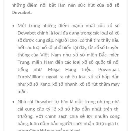
những điểm nổi bật làm nên sức hút của
xổ số
Dewabet.
Một trong những điểm mạnh nhất của xổ số
Dewabet chính là loại đa dạng trong các loại cá xổ
số được cung cấp. Người chơi có thể tìm thấy hầu
hết các loại xổ số phổ biến tại đây, từ xổ số truyền
thống của Việt Nam như xổ số miền Bắc, miền
Trung, miền Nam đến các loại xổ số quốc tế nổi
tiếng như Mega Hàng triệu, Powerball,
EuroMillions. ngoài ra nhiều loại xổ số hấp dẫn
như xổ số Keno, xổ số nhanh, xổ số rút thăm may
mắn.
Nhà cái Dewabet tự hào là một trong những nhà
cái cung cấp tỷ lệ xổ số hấp dẫn nhất trên thị
trường. Với chính sách chia sẻ lợi nhuận công
bằng, luôn đảm bảo người chơi nhận được giá trị
xứng đáng khi may mắn giải mã.