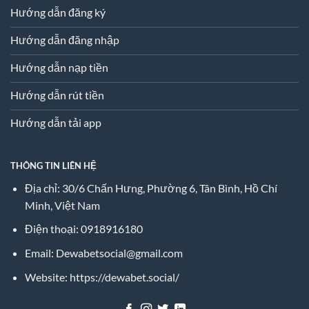
Hướng dẫn đăng ký
Hướng dẫn đăng nhập
Hướng dẫn nạp tiền
Hướng dẫn rút tiền
Hướng dẫn tải app
THÔNG TIN LIÊN HỆ
Địa chỉ:
30/6 Chấn Hưng, Phường 6, Tân Bình, Hồ Chí
Minh, Việt Nam
Điện thoại:
0918916180
Email:
Dewabetsocial@gmail.com
Website: https://dewabet.social/