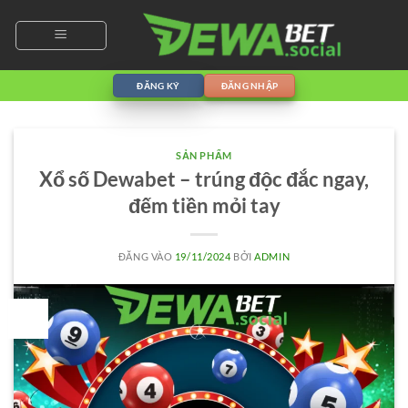
Bỏ
qua
nội
dung
ĐĂNG KÝ
ĐĂNG NHẬP
SẢN PHẨM
Xổ số Dewabet – trúng độc đắc ngay,
đếm tiền mỏi tay
ĐĂNG VÀO
19/11/2024
BỞI
ADMIN
19
Th11