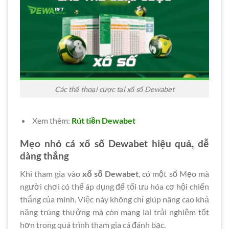
Các thể thoại cược tại xổ số Dewabet
Xem thêm:
Rút tiền Dewabet
Mẹo nhỏ cá xổ số Dewabet hiệu quả, dễ
dàng thắng
Khi tham gia vào
xổ số Dewabet
, có một số Mẹo mà
người chơi có thể áp dụng để tối ưu hóa cơ hội chiến
thắng của mình. Việc này không chỉ giúp nâng cao khả
năng trúng thưởng mà còn mang lại trải nghiệm tốt
hơn trong quá trình tham gia cá đánh bạc.