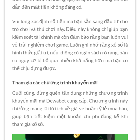
dẫn đến mất tiền không đáng có.
Vui lòng xác định số tiền mà bạn sẵn sàng đầu tư cho
trò chơi và thú chơi này. Điều này không chỉ giúp bạn
kiểm soát tài chính mà còn đảm bảo rằng bạn luôn vui
vẻ trải nghiệm chơi game. Luôn ghi nhớ rằng xổ số là
hình thức giải trí, nếu không có ngân sách rõ ràng, bạn
có nguy cơ bị bỏ qua nhiều khả năng hơn mà bạn có
thể chịu đựng được.
Tham gia các chương trình khuyến mãi
Cuối cùng, đừng quên tận dụng những chương trình
khuyến mãi mà Dewabet cung cấp. Chương trình này
thường mang lại lợi ích về giá vé hoặc tỷ lệ mua bán,
giúp bạn tiết kiệm một khoản chi phí đáng kể khi
tham gia xổ số.