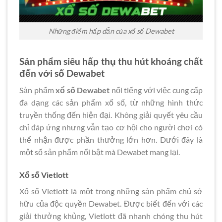
Những điểm hấp dẫn của xổ số Dewabet
Sản phẩm siêu hấp thụ thu hút khoáng chất
đến với số Dewabet
Sản phẩm
xổ số Dewabet
nổi tiếng với việc cung cấp
đa dạng các sản phẩm xổ số, từ những hình thức
truyền thống đến hiện đại. Không giải quyết yêu cầu
chỉ đáp ứng nhưng vẫn tạo cơ hội cho người chơi có
thể nhận được phần thưởng lớn hơn. Dưới đây là
một số sản phẩm nổi bật mà Dewabet mang lại.
Xổ số Vietlott
Xổ số Vietlott là một trong những sản phẩm chủ sở
hữu của độc quyền Dewabet. Được biết đến với các
giải thưởng khủng, Vietlott đã nhanh chóng thu hút