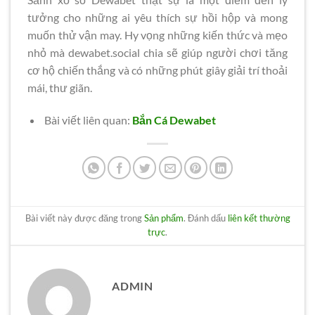
tưởng cho những ai yêu thích sự hồi hộp và mong
muốn thử vận ​​​​may. Hy vọng những kiến ​​thức và mẹo
nhỏ mà dewabet.social chia sẽ giúp người chơi tăng
cơ hộ chiến thắng và có những phút giây giải trí thoải
mái, thư giãn.
Bài viết liên quan:
Bắn Cá Dewabet
Bài viết này được đăng trong
Sản phẩm
. Đánh dấu
liên kết thường
trực
.
ADMIN