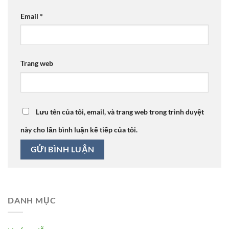
Email
*
Trang web
Lưu tên của tôi, email, và trang web trong trình duyệt
này cho lần bình luận kế tiếp của tôi.
DANH MỤC