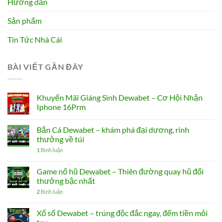
Hướng dẫn
Sản phẩm
Tin Tức Nhà Cái
BÀI VIẾT GẦN ĐÂY
Khuyến Mãi Giáng Sinh Dewabet – Cơ Hội Nhận
Iphone 16Prm
Bắn Cá Dewabet – khám phá đại dương, rinh
thưởng về túi
1
Bình luận
Game nổ hũ Dewabet – Thiên đường quay hũ đổi
thưởng bậc nhất
2
Bình luận
Xổ số Dewabet – trúng độc đắc ngay, đếm tiền mỏi