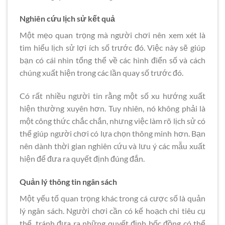
Nghiên cứu lịch sử kết quả
Một mẹo quan trọng mà người chơi nên xem xét là
tìm hiểu lịch sử lợi ích số trước đó. Việc này sẽ giúp
bạn có cái nhìn tổng thể về các hình điển số và cách
chúng xuất hiện trong các lần quay số trước đó.
Có rất nhiều người tin rằng một số xu hướng xuất
hiện thường xuyên hơn. Tuy nhiên, nó không phải là
một công thức chắc chắn, nhưng việc làm rõ lịch sử có
thể giúp người chơi có lựa chọn thông minh hơn. Bạn
nên dành thời gian nghiên cứu và lưu ý các mẫu xuất
hiện để đưa ra quyết định đúng đắn.
Quản lý thông tin ngân sách
Một yếu tố quan trọng khác trong cá cược số là quản
lý ngân sách. Người chơi cần có kế hoạch chi tiêu cụ
thể, tránh đưa ra những quyết định bốc đồng có thể