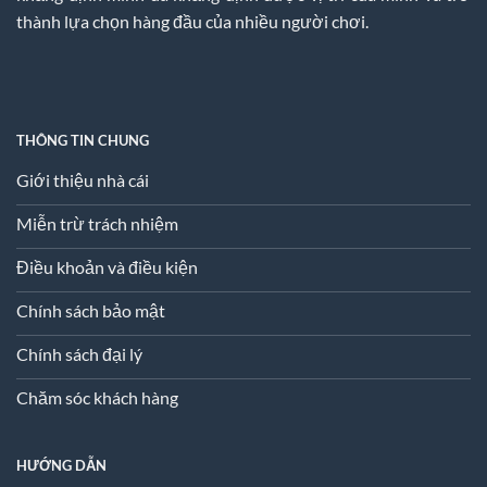
thành lựa chọn hàng đầu của nhiều người chơi.
THÔNG TIN CHUNG
Giới thiệu nhà cái
Miễn trừ trách nhiệm
Điều khoản và điều kiện
Chính sách bảo mật
Chính sách đại lý
Chăm sóc khách hàng
HƯỚNG DẪN